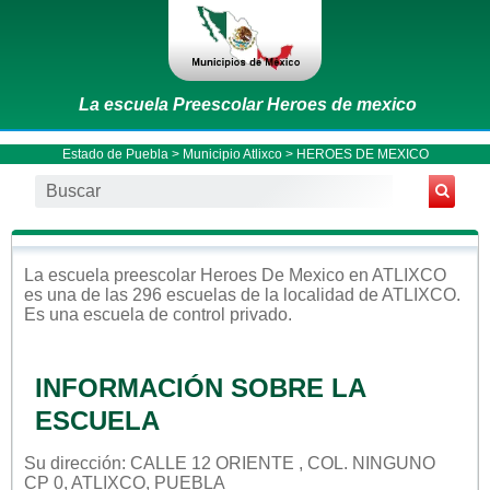
La escuela Preescolar Heroes de mexico
Estado de Puebla
>
Municipio Atlixco
> HEROES DE MEXICO
La escuela
preescolar
Heroes De Mexico
en
ATLIXCO
es una de las 296 escuelas de la localidad de
ATLIXCO
.
Es una escuela de control
privado
.
INFORMACIÓN SOBRE LA
ESCUELA
Su dirección: CALLE 12 ORIENTE , COL. NINGUNO
CP 0, ATLIXCO, PUEBLA