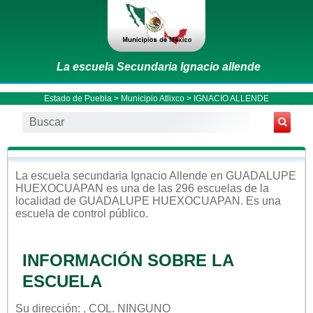
La escuela Secundaria Ignacio allende
Estado de Puebla
>
Municipio Atlixco
> IGNACIO ALLENDE
La escuela
secundaria
Ignacio Allende
en
GUADALUPE
HUEXOCUAPAN
es una de las 296 escuelas de la
localidad de
GUADALUPE HUEXOCUAPAN
. Es una
escuela de control
público
.
INFORMACIÓN SOBRE LA
ESCUELA
Su dirección: , COL. NINGUNO