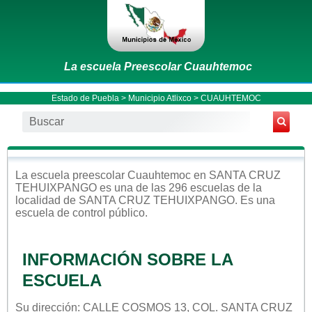
La escuela Preescolar Cuauhtemoc
Estado de Puebla
>
Municipio Atlixco
> CUAUHTEMOC
La escuela
preescolar
Cuauhtemoc
en
SANTA CRUZ
TEHUIXPANGO
es una de las 296 escuelas de la
localidad de
SANTA CRUZ TEHUIXPANGO
. Es una
escuela de control
público
.
INFORMACIÓN SOBRE LA
ESCUELA
Su dirección: CALLE COSMOS 13, COL. SANTA CRUZ