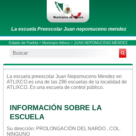
La escuela Preescolar Juan nepomuceno mendez
Estado de Puebla
>
Municipio Atlixco
> JUAN NEPOMUCENO MENDEZ
La escuela
preescolar
Juan Nepomuceno Mendez
en
ATLIXCO
es una de las 296 escuelas de la localidad de
ATLIXCO
. Es una escuela de control
público
.
INFORMACIÓN SOBRE LA
ESCUELA
Su dirección: PROLONGACIÓN DEL NARDO , COL.
NINGUNO