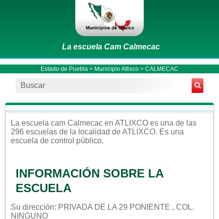
La escuela Cam Calmecac
Estado de Puebla
>
Municipio Atlixco
> CALMECAC
La escuela
cam
Calmecac
en
ATLIXCO
es una de las
296 escuelas de la localidad de
ATLIXCO
. Es una
escuela de control
público
.
INFORMACIÓN SOBRE LA
ESCUELA
Su dirección: PRIVADA DE LA 29 PONIENTE , COL.
NINGUNO