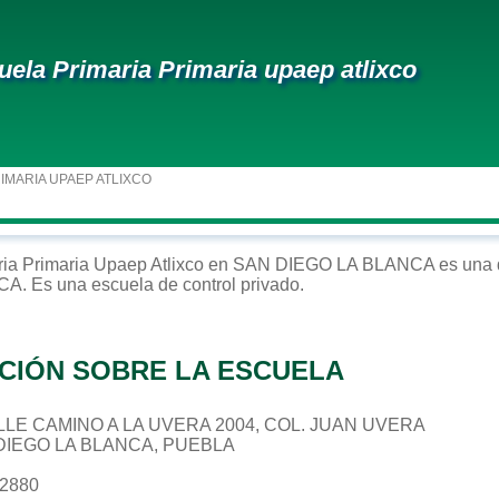
uela Primaria Primaria upaep atlixco
IMARIA UPAEP ATLIXCO
ria
Primaria Upaep Atlixco
en
SAN DIEGO LA BLANCA
es una 
NCA
. Es una escuela de control
privado
.
CIÓN SOBRE LA ESCUELA
CALLE CAMINO A LA UVERA 2004, COL. JUAN UVERA
 DIEGO LA BLANCA, PUEBLA
62880