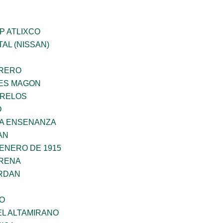
P ATLIXCO
AL (NISSAN)
RRERO
ES MAGON
ORELOS
O
LA ENSENANZA
AN
ENERO DE 1915
RENA
RDAN
NO
EL ALTAMIRANO