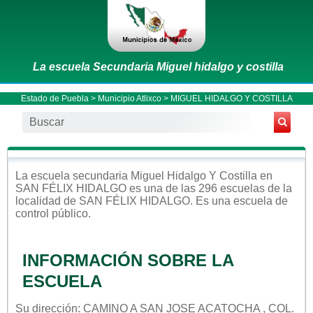
La escuela Secundaria Miguel hidalgo y costilla
Estado de Puebla
>
Municipio Atlixco
> MIGUEL HIDALGO Y COSTILLA
La escuela
secundaria
Miguel Hidalgo Y Costilla
en
SAN FÉLIX HIDALGO
es una de las 296 escuelas de la
localidad de
SAN FÉLIX HIDALGO
. Es una escuela de
control
público
.
INFORMACIÓN SOBRE LA
ESCUELA
Su dirección: CAMINO A SAN JOSE ACATOCHA , COL.