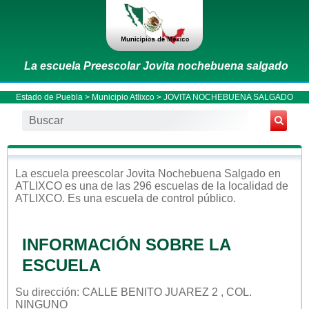
La escuela Preescolar Jovita nochebuena salgado
Estado de Puebla
>
Municipio Atlixco
> JOVITA NOCHEBUENA SALGADO
La escuela
preescolar
Jovita Nochebuena Salgado
en
ATLIXCO
es una de las 296 escuelas de la localidad de
ATLIXCO
. Es una escuela de control
público
.
INFORMACIÓN SOBRE LA
ESCUELA
Su dirección: CALLE BENITO JUAREZ 2 , COL.
NINGUNO