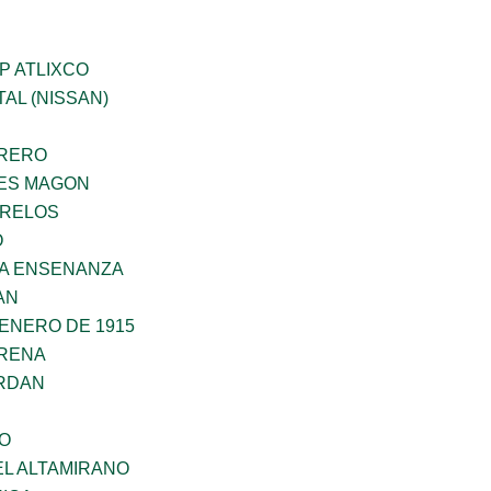
P ATLIXCO
AL (NISSAN)
RRERO
ES MAGON
ORELOS
O
LA ENSENANZA
AN
ENERO DE 1915
RENA
RDAN
NO
EL ALTAMIRANO