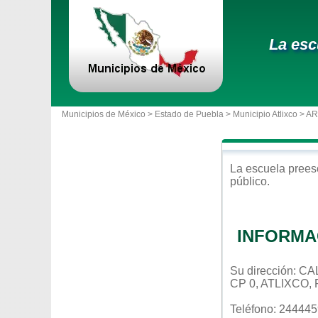
La esc
Municipios de México >
Estado de Puebla
>
Municipio Atlixco
> A
La escuela
prees
público
.
INFORMA
Su dirección: 
CP 0, ATLIXCO,
Teléfono: 24444