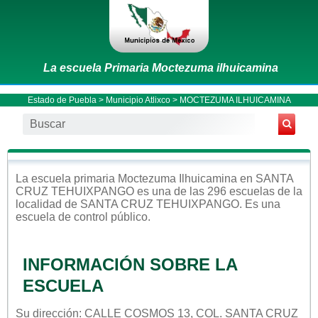
La escuela Primaria Moctezuma ilhuicamina
Estado de Puebla
>
Municipio Atlixco
> MOCTEZUMA ILHUICAMINA
La escuela
primaria
Moctezuma Ilhuicamina
en
SANTA
CRUZ TEHUIXPANGO
es una de las 296 escuelas de la
localidad de
SANTA CRUZ TEHUIXPANGO
. Es una
escuela de control
público
.
INFORMACIÓN SOBRE LA
ESCUELA
Su dirección: CALLE COSMOS 13, COL. SANTA CRUZ