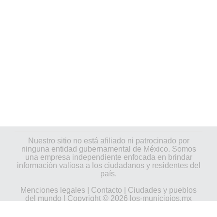
Nuestro sitio no está afiliado ni patrocinado por
ninguna entidad gubernamental de México. Somos
una empresa independiente enfocada en brindar
información valiosa a los ciudadanos y residentes del
país.
Menciones legales
|
Contacto
|
Ciudades y pueblos
del mundo
| Copyright © 2026 los-municipios.mx
Todos los derechos reservados