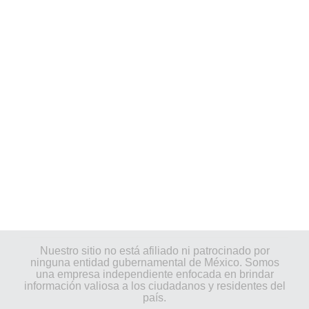
Nuestro sitio no está afiliado ni patrocinado por
ninguna entidad gubernamental de México. Somos
una empresa independiente enfocada en brindar
información valiosa a los ciudadanos y residentes del
país.