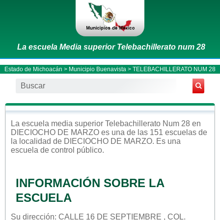
La escuela Media superior Telebachillerato num 28
Estado de Michoacán
>
Municipio Buenavista
> TELEBACHILLERATO NUM 28
La escuela
media superior
Telebachillerato Num 28
en
DIECIOCHO DE MARZO
es una de las 151 escuelas de
la localidad de
DIECIOCHO DE MARZO
. Es una
escuela de control
público
.
INFORMACIÓN SOBRE LA
ESCUELA
Su dirección: CALLE 16 DE SEPTIEMBRE , COL.