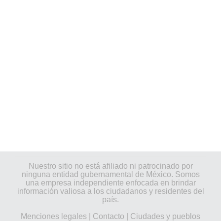
Nuestro sitio no está afiliado ni patrocinado por
ninguna entidad gubernamental de México. Somos
una empresa independiente enfocada en brindar
información valiosa a los ciudadanos y residentes del
país.
Menciones legales
|
Contacto
|
Ciudades y pueblos