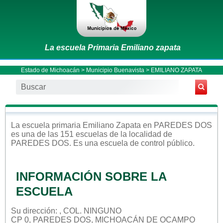
La escuela Primaria Emiliano zapata
Estado de Michoacán
>
Municipio Buenavista
> EMILIANO ZAPATA
La escuela
primaria
Emiliano Zapata
en
PAREDES DOS
es una de las 151 escuelas de la localidad de
PAREDES DOS
. Es una escuela de control
público
.
INFORMACIÓN SOBRE LA
ESCUELA
Su dirección: , COL. NINGUNO
CP 0, PAREDES DOS, MICHOACÁN DE OCAMPO