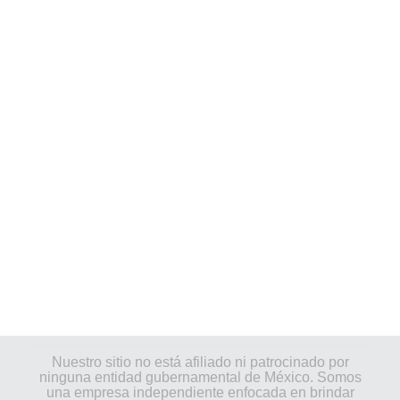
Nuestro sitio no está afiliado ni patrocinado por
ninguna entidad gubernamental de México. Somos
una empresa independiente enfocada en brindar