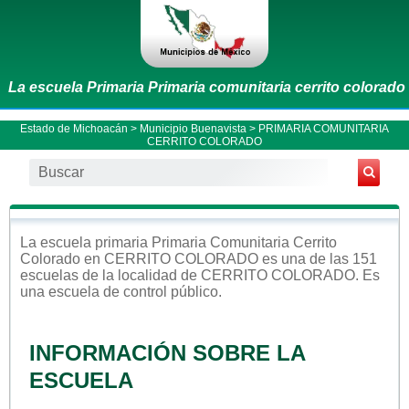
La escuela Primaria Primaria comunitaria cerrito colorado
Estado de Michoacán
>
Municipio Buenavista
> PRIMARIA COMUNITARIA
CERRITO COLORADO
La escuela
primaria
Primaria Comunitaria Cerrito
Colorado
en
CERRITO COLORADO
es una de las 151
escuelas de la localidad de
CERRITO COLORADO
. Es
una escuela de control
público
.
INFORMACIÓN SOBRE LA
ESCUELA