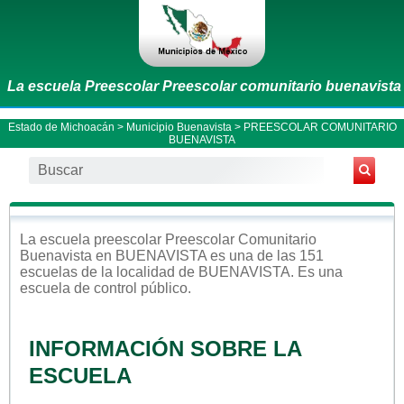
La escuela Preescolar Preescolar comunitario buenavista
Estado de Michoacán
>
Municipio Buenavista
> PREESCOLAR COMUNITARIO
BUENAVISTA
La escuela
preescolar
Preescolar Comunitario
Buenavista
en
BUENAVISTA
es una de las 151
escuelas de la localidad de
BUENAVISTA
. Es una
escuela de control
público
.
INFORMACIÓN SOBRE LA
ESCUELA