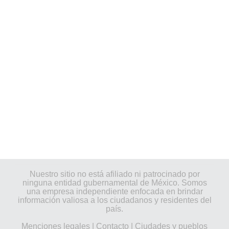
Nuestro sitio no está afiliado ni patrocinado por
ninguna entidad gubernamental de México. Somos
una empresa independiente enfocada en brindar
información valiosa a los ciudadanos y residentes del
país.
Menciones legales
|
Contacto
|
Ciudades y pueblos