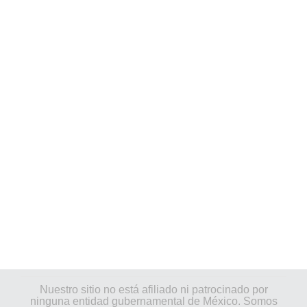
Nuestro sitio no está afiliado ni patrocinado por
ninguna entidad gubernamental de México. Somos