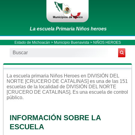
La escuela Primaria Niños heroes
Estado de Michoacán
>
Municipio Buenavista
> NIÑOS HEROES
La escuela
primaria
Niños Heroes
en
DIVISIÓN DEL
NORTE [CRUCERO DE CATALINAS]
es una de las 151
escuelas de la localidad de
DIVISIÓN DEL NORTE
[CRUCERO DE CATALINAS]
. Es una escuela de control
público
.
INFORMACIÓN SOBRE LA
ESCUELA