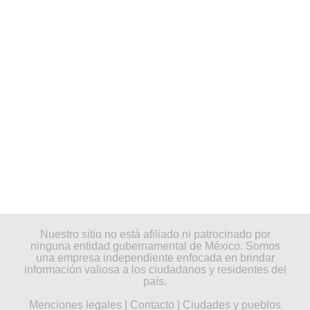
Nuestro sitio no está afiliado ni patrocinado por
ninguna entidad gubernamental de México. Somos
una empresa independiente enfocada en brindar
información valiosa a los ciudadanos y residentes del
país.
Menciones legales
|
Contacto
|
Ciudades y pueblos