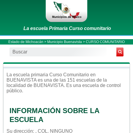
La escuela Primaria Curso comunitario
Estado de Michoacán
>
Municipio Buenavista
> CURSO COMUNITARIO
La escuela
primaria
Curso Comunitario
en
BUENAVISTA
es una de las 151 escuelas de la
localidad de
BUENAVISTA
. Es una escuela de control
público
.
INFORMACIÓN SOBRE LA
ESCUELA
Su dirección: , COL. NINGUNO