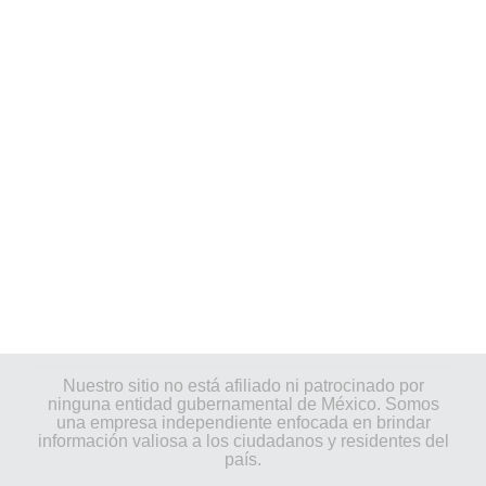
Nuestro sitio no está afiliado ni patrocinado por
ninguna entidad gubernamental de México. Somos
una empresa independiente enfocada en brindar
información valiosa a los ciudadanos y residentes del
país.