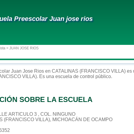
uela Preescolar Juan jose rios
ista
> JUAN JOSE RIOS
colar
Juan Jose Rios
en
CATALINAS (FRANCISCO VILLA)
es 
ANCISCO VILLA)
. Es una escuela de control
público
.
CIÓN SOBRE LA ESCUELA
CALLE ARTICULO 3 , COL. NINGUNO
AS (FRANCISCO VILLA), MICHOACÁN DE OCAMPO
16352