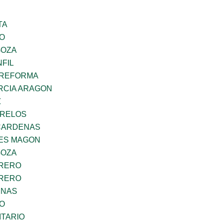
TA
GO
GOZA
FIL
 REFORMA
RCIA ARAGON
Z
ORELOS
CARDENAS
ES MAGON
GOZA
RRERO
RRERO
ENAS
GO
TARIO