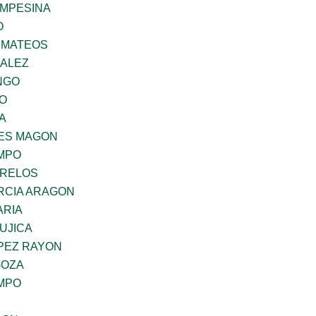
MPESINA
O
 MATEOS
ZALEZ
NGO
GO
A
ES MAGON
MPO
ORELOS
RCIA ARAGON
ARIA
UJICA
OPEZ RAYON
GOZA
MPO