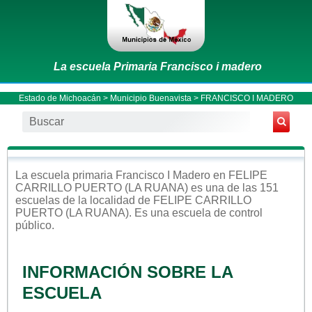
La escuela Primaria Francisco i madero
Estado de Michoacán
>
Municipio Buenavista
> FRANCISCO I MADERO
La escuela
primaria
Francisco I Madero
en
FELIPE
CARRILLO PUERTO (LA RUANA)
es una de las 151
escuelas de la localidad de
FELIPE CARRILLO
PUERTO (LA RUANA)
. Es una escuela de control
público
.
INFORMACIÓN SOBRE LA
ESCUELA