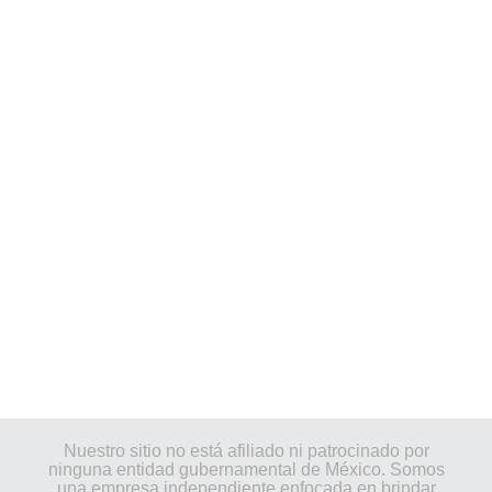
Nuestro sitio no está afiliado ni patrocinado por
ninguna entidad gubernamental de México. Somos
una empresa independiente enfocada en brindar