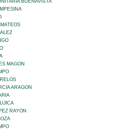
NITARIA BUENAVISTA
MPESINA
O
 MATEOS
ZALEZ
NGO
GO
A
ES MAGON
MPO
ORELOS
RCIA ARAGON
ARIA
UJICA
OPEZ RAYON
GOZA
MPO