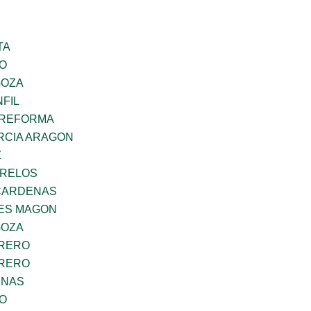
TA
GO
GOZA
FIL
 REFORMA
RCIA ARAGON
Z
ORELOS
CARDENAS
ES MAGON
GOZA
RRERO
RRERO
ENAS
GO