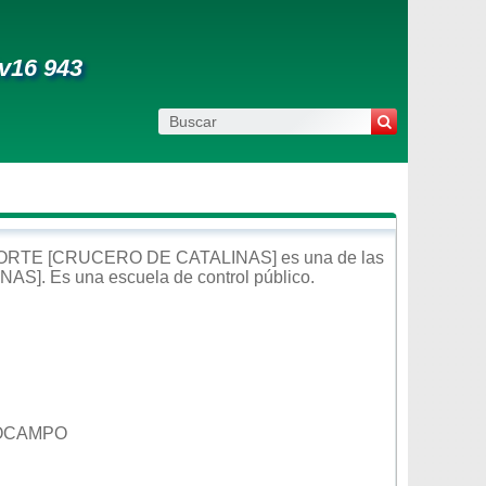
tv16 943
NORTE [CRUCERO DE CATALINAS]
es una de las
INAS]
. Es una escuela de control
público
.
 OCAMPO