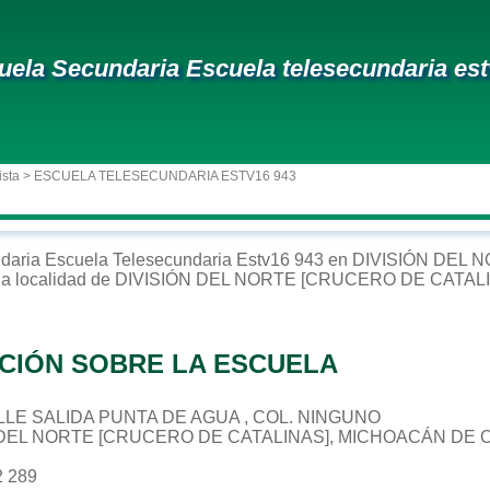
uela Secundaria Escuela telesecundaria es
ista
> ESCUELA TELESECUNDARIA ESTV16 943
daria
Escuela Telesecundaria Estv16 943
en
DIVISIÓN DEL 
la localidad de
DIVISIÓN DEL NORTE [CRUCERO DE CATAL
CIÓN SOBRE LA ESCUELA
CALLE SALIDA PUNTA DE AGUA , COL. NINGUNO
N DEL NORTE [CRUCERO DE CATALINAS], MICHOACÁN DE
2 289