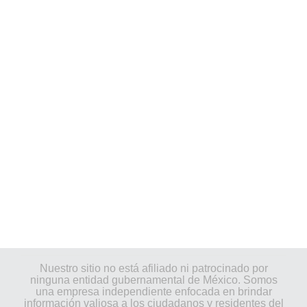
Nuestro sitio no está afiliado ni patrocinado por
ninguna entidad gubernamental de México. Somos
una empresa independiente enfocada en brindar
información valiosa a los ciudadanos y residentes del