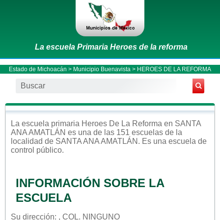
La escuela Primaria Heroes de la reforma
Estado de Michoacán
>
Municipio Buenavista
> HEROES DE LA REFORMA
La escuela
primaria
Heroes De La Reforma
en
SANTA
ANA AMATLÁN
es una de las 151 escuelas de la
localidad de
SANTA ANA AMATLÁN
. Es una escuela de
control
público
.
INFORMACIÓN SOBRE LA
ESCUELA
Su dirección: , COL. NINGUNO