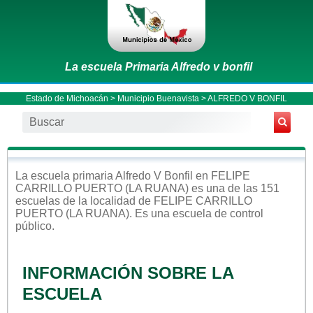
La escuela Primaria Alfredo v bonfil
Estado de Michoacán
>
Municipio Buenavista
> ALFREDO V BONFIL
La escuela
primaria
Alfredo V Bonfil
en
FELIPE
CARRILLO PUERTO (LA RUANA)
es una de las 151
escuelas de la localidad de
FELIPE CARRILLO
PUERTO (LA RUANA)
. Es una escuela de control
público
.
INFORMACIÓN SOBRE LA
ESCUELA