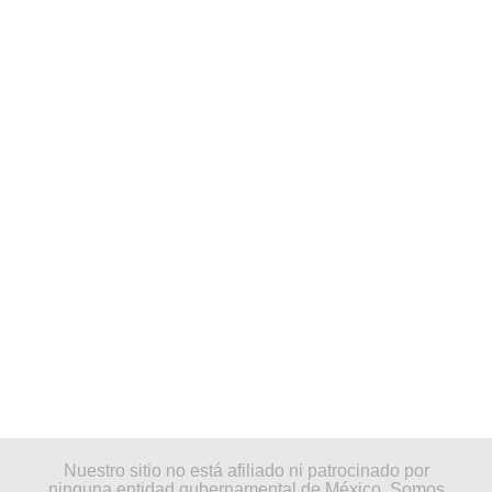
Nuestro sitio no está afiliado ni patrocinado por
ninguna entidad gubernamental de México. Somos