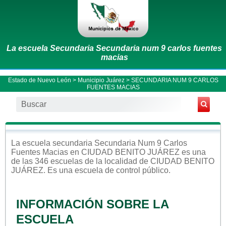
La escuela Secundaria Secundaria num 9 carlos fuentes
macias
Estado de Nuevo León
>
Municipio Juárez
> SECUNDARIA NUM 9 CARLOS
FUENTES MACIAS
La escuela
secundaria
Secundaria Num 9 Carlos
Fuentes Macias
en
CIUDAD BENITO JUÁREZ
es una
de las 346 escuelas de la localidad de
CIUDAD BENITO
JUÁREZ
. Es una escuela de control
público
.
INFORMACIÓN SOBRE LA
ESCUELA