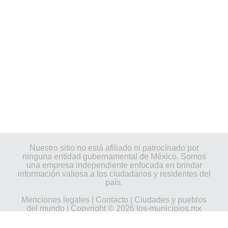
Nuestro sitio no está afiliado ni patrocinado por
ninguna entidad gubernamental de México. Somos
una empresa independiente enfocada en brindar
información valiosa a los ciudadanos y residentes del
país.
Menciones legales
|
Contacto
|
Ciudades y pueblos
del mundo
| Copyright © 2026 los-municipios.mx
Todos los derechos reservados