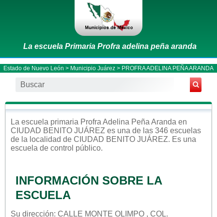
La escuela Primaria Profra adelina peña aranda
Estado de Nuevo León
>
Municipio Juárez
> PROFRA ADELINA PEÑA ARANDA
La escuela
primaria
Profra Adelina Peña Aranda
en
CIUDAD BENITO JUÁREZ
es una de las 346 escuelas
de la localidad de
CIUDAD BENITO JUÁREZ
. Es una
escuela de control
público
.
INFORMACIÓN SOBRE LA
ESCUELA
Su dirección: CALLE MONTE OLIMPO , COL.