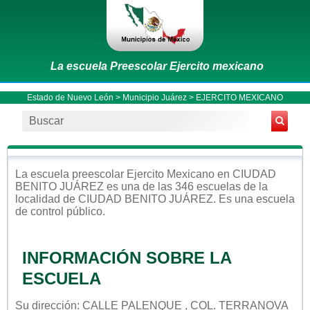
La escuela Preescolar Ejercito mexicano
Estado de Nuevo León
>
Municipio Juárez
> EJERCITO MEXICANO
La escuela
preescolar
Ejercito Mexicano
en
CIUDAD
BENITO JUÁREZ
es una de las 346 escuelas de la
localidad de
CIUDAD BENITO JUÁREZ
. Es una escuela
de control
público
.
INFORMACIÓN SOBRE LA
ESCUELA
Su dirección: CALLE PALENQUE , COL. TERRANOVA