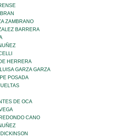
ARENSE
GIBRAN
ZA ZAMBRANO
ZALEZ BARRERA
A
NUÑEZ
CELLI
 DE HERRERA
LUISA GARZA GARZA
PE POSADA
VUELTAS
TES DE OCA
 VEGA
RREDONDO CANO
NUÑEZ
 DICKINSON