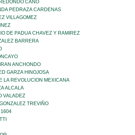
RREDONDO CANO
NDA PEDRAZA CARDENAS
EZ VILLAGOMEZ
INEZ
IO DE PADUA CHAVEZ Y RAMIREZ
ZALEZ BARRERA
O
ONCAYO
IRAN ANCHONDO
ED GARZA HINOJOSA
E LA REVOLUCION MEXICANA
ZA ALCALA
O VALADEZ
 GONZALEZ TREVIÑO
 1604
TTI
DOR