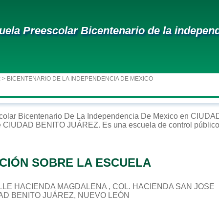
uela Preescolar Bicentenario de la indepen
z
> BICENTENARIO DE LA INDEPENDENCIA DE MEXICO
colar
Bicentenario De La Independencia De Mexico
en
CIUDA
e
CIUDAD BENITO JUÁREZ
. Es una escuela de control
públic
CIÓN SOBRE LA ESCUELA
 CALLE HACIENDA MAGDALENA , COL. HACIENDA SAN JOSE
DAD BENITO JUÁREZ, NUEVO LEÓN