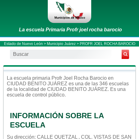
La escuela Primaria Profr joel rocha barocio
Estado de Nuevo León
>
Municipio Juárez
> PROFR JOEL ROCHA BAROCIO
La escuela
primaria
Profr Joel Rocha Barocio
en
CIUDAD BENITO JUÁREZ
es una de las 346 escuelas
de la localidad de
CIUDAD BENITO JUÁREZ
. Es una
escuela de control
público
.
INFORMACIÓN SOBRE LA
ESCUELA
Su dirección: CALLE QUETZAL , COL. VISTAS DE SAN