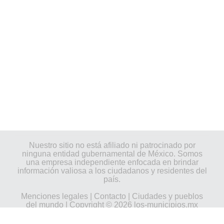
Nuestro sitio no está afiliado ni patrocinado por
ninguna entidad gubernamental de México. Somos
una empresa independiente enfocada en brindar
información valiosa a los ciudadanos y residentes del
país.
Menciones legales
|
Contacto
|
Ciudades y pueblos
del mundo
| Copyright © 2026 los-municipios.mx
Todos los derechos reservados