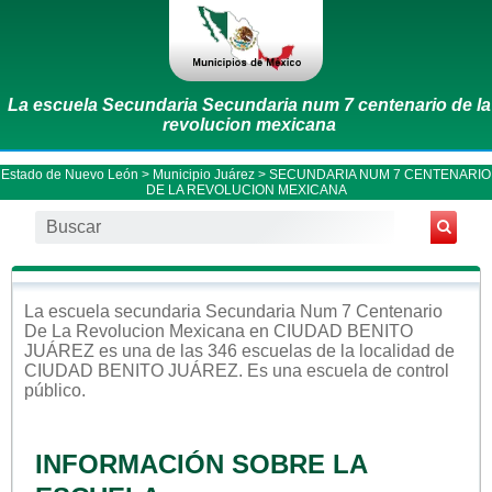
La escuela Secundaria Secundaria num 7 centenario de la
revolucion mexicana
Estado de Nuevo León
>
Municipio Juárez
> SECUNDARIA NUM 7 CENTENARIO
DE LA REVOLUCION MEXICANA
La escuela
secundaria
Secundaria Num 7 Centenario
De La Revolucion Mexicana
en
CIUDAD BENITO
JUÁREZ
es una de las 346 escuelas de la localidad de
CIUDAD BENITO JUÁREZ
. Es una escuela de control
público
.
INFORMACIÓN SOBRE LA