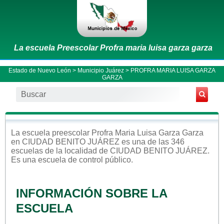
La escuela Preescolar Profra maria luisa garza garza
Estado de Nuevo León
>
Municipio Juárez
> PROFRA MARIA LUISA GARZA
GARZA
La escuela
preescolar
Profra Maria Luisa Garza Garza
en
CIUDAD BENITO JUÁREZ
es una de las 346
escuelas de la localidad de
CIUDAD BENITO JUÁREZ
.
Es una escuela de control
público
.
INFORMACIÓN SOBRE LA
ESCUELA