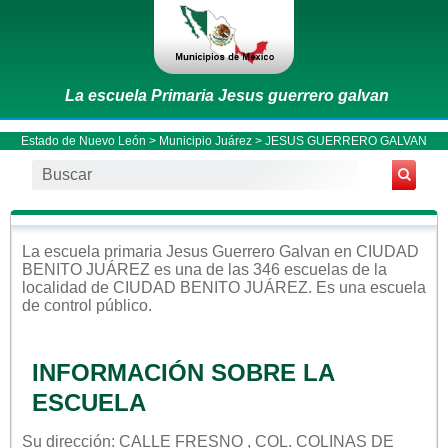
La escuela Primaria Jesus guerrero galvan
Estado de Nuevo León
>
Municipio Juárez
> JESUS GUERRERO GALVAN
La escuela
primaria
Jesus Guerrero Galvan
en
CIUDAD
BENITO JUÁREZ
es una de las 346 escuelas de la
localidad de
CIUDAD BENITO JUÁREZ
. Es una escuela
de control
público
.
INFORMACIÓN SOBRE LA
ESCUELA
Su dirección: CALLE FRESNO , COL. COLINAS DE