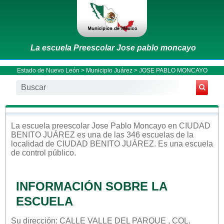
La escuela Preescolar Jose pablo moncayo
Estado de Nuevo León
>
Municipio Juárez
> JOSE PABLO MONCAYO
La escuela
preescolar
Jose Pablo Moncayo
en
CIUDAD
BENITO JUÁREZ
es una de las 346 escuelas de la
localidad de
CIUDAD BENITO JUÁREZ
. Es una escuela
de control
público
.
INFORMACIÓN SOBRE LA
ESCUELA
Su dirección: CALLE VALLE DEL PARQUE , COL.