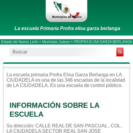
La escuela Primaria Profra elisa garza berlanga
Estado de Nuevo León
>
Municipio Juárez
> PROFRA ELISA GARZA BERLANGA
La escuela
primaria
Profra Elisa Garza Berlanga
en
LA
CIUDADELA
es una de las 346 escuelas de la localidad
de
LA CIUDADELA
. Es una escuela de control
público
.
INFORMACIÓN SOBRE LA
ESCUELA
Su dirección: CALLE REAL DE SAN PASCUAL , COL.
LA CIUDADELA SECTOR REAL SAN JOSE