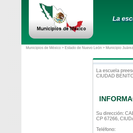
La esc
Municipios de México >
Estado de Nuevo León
>
Municipio Juáre
La escuela
prees
CIUDAD BENIT
INFORMA
Su dirección: 
CP 67266, CIU
Teléfono: