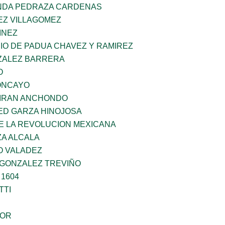
NDA PEDRAZA CARDENAS
EZ VILLAGOMEZ
INEZ
IO DE PADUA CHAVEZ Y RAMIREZ
ZALEZ BARRERA
O
ONCAYO
IRAN ANCHONDO
ED GARZA HINOJOSA
E LA REVOLUCION MEXICANA
ZA ALCALA
O VALADEZ
 GONZALEZ TREVIÑO
 1604
TTI
DOR