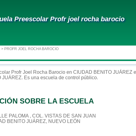
uela Preescolar Profr joel rocha barocio
z
> PROFR JOEL ROCHA BAROCIO
colar
Profr Joel Rocha Barocio
en
CIUDAD BENITO JUÁREZ
e
O JUÁREZ
. Es una escuela de control
público
.
CIÓN SOBRE LA ESCUELA
CALLE PALOMA , COL. VISTAS DE SAN JUAN
DAD BENITO JUÁREZ, NUEVO LEÓN