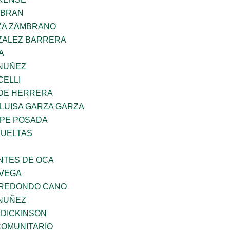
GIBRAN
ZA ZAMBRANO
ZALEZ BARRERA
A
NUÑEZ
CELLI
 DE HERRERA
LUISA GARZA GARZA
PE POSADA
VUELTAS
TES DE OCA
 VEGA
RREDONDO CANO
NUÑEZ
 DICKINSON
OMUNITARIO