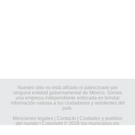
Nuestro sitio no está afiliado ni patrocinado por
ninguna entidad gubernamental de México. Somos
una empresa independiente enfocada en brindar
información valiosa a los ciudadanos y residentes del
país.
Menciones legales
|
Contacto
|
Ciudades y pueblos
del mundo
| Copyright © 2026 los-municipios.mx
Todos los derechos reservados