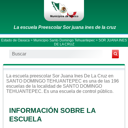
La escuela Preescolar Sor juana ines de la cruz
Estado de Oaxaca
>
Municipio Santo Domingo Tehuantepec
> SOR JUANA INES
DE LA CRUZ
La escuela
preescolar
Sor Juana Ines De La Cruz
en
SANTO DOMINGO TEHUANTEPEC
es una de las 196
escuelas de la localidad de
SANTO DOMINGO
TEHUANTEPEC
. Es una escuela de control
público
.
INFORMACIÓN SOBRE LA
ESCUELA