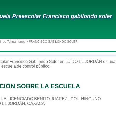
uela Preescolar Francisco gabilondo soler
ingo Tehuantepec
> FRANCISCO GABILONDO SOLER
colar
Francisco Gabilondo Soler
en
EJIDO EL JORDÁN
es una 
a escuela de control
público
.
CIÓN SOBRE LA ESCUELA
CALLE LICENCIADO BENITO JUAREZ , COL. NINGUNO
DO EL JORDÁN, OAXACA