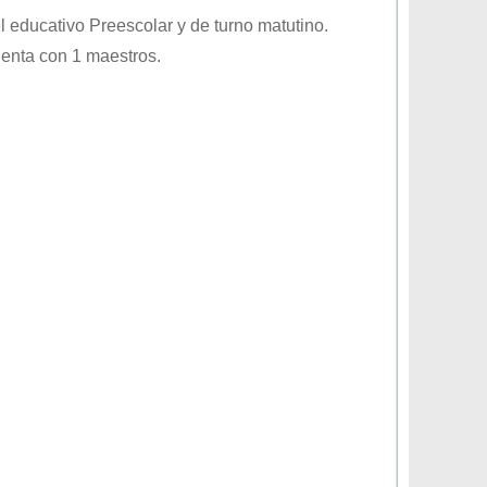
el educativo
Preescolar
y de turno
matutino
.
uenta con 1 maestros.