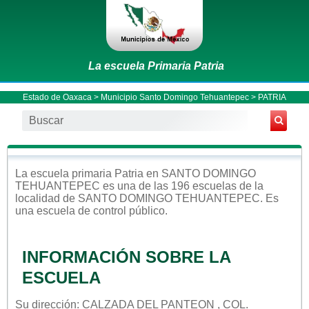
La escuela Primaria Patria
Estado de Oaxaca
>
Municipio Santo Domingo Tehuantepec
> PATRIA
La escuela
primaria
Patria
en
SANTO DOMINGO
TEHUANTEPEC
es una de las 196 escuelas de la
localidad de
SANTO DOMINGO TEHUANTEPEC
. Es
una escuela de control
público
.
INFORMACIÓN SOBRE LA
ESCUELA
Su dirección: CALZADA DEL PANTEON , COL.