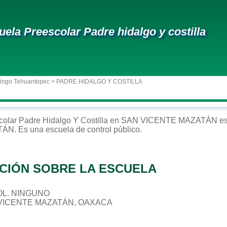
uela Preescolar Padre hidalgo y costilla
ingo Tehuantepec
> PADRE HIDALGO Y COSTILLA
colar
Padre Hidalgo Y Costilla
en
SAN VICENTE MAZATÁN
es
TÁN
. Es una escuela de control
público
.
CIÓN SOBRE LA ESCUELA
 COL. NINGUNO
 VICENTE MAZATÁN, OAXACA