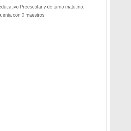
 educativo
Preescolar
y de turno
matutino
.
cuenta con 0 maestros.