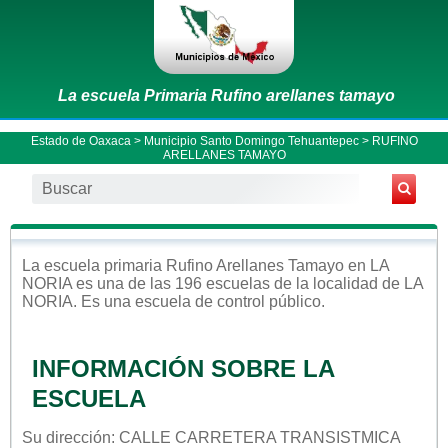
La escuela Primaria Rufino arellanes tamayo
Estado de Oaxaca
>
Municipio Santo Domingo Tehuantepec
> RUFINO
ARELLANES TAMAYO
La escuela
primaria
Rufino Arellanes Tamayo
en
LA
NORIA
es una de las 196 escuelas de la localidad de
LA
NORIA
. Es una escuela de control
público
.
INFORMACIÓN SOBRE LA
ESCUELA
Su dirección: CALLE CARRETERA TRANSISTMICA