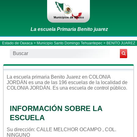
La escuela Primaria Benito juarez
Estado de Oaxaca
>
Municipio Santo Domingo Tehuantepec
> BENITO JUAREZ
La escuela
primaria
Benito Juarez
en
COLONIA
JORDÁN
es una de las 196 escuelas de la localidad de
COLONIA JORDÁN
. Es una escuela de control
público
.
INFORMACIÓN SOBRE LA
ESCUELA
Su dirección: CALLE MELCHOR OCAMPO , COL.
NINGUNO