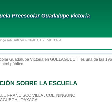
uela Preescolar Guadalupe victoria
ingo Tehuantepec
> GUADALUPE VICTORIA
colar
Guadalupe Victoria
en
GUELAGUECHI
es una de las 196
ontrol
público
.
CIÓN SOBRE LA ESCUELA
CALLE FRANCISCO VILLA , COL. NINGUNO
LAGUECHI, OAXACA