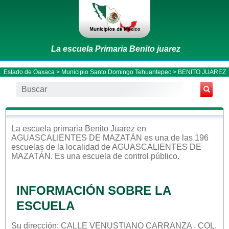
La escuela Primaria Benito juarez
Estado de Oaxaca
>
Municipio Santo Domingo Tehuantepec
> BENITO JUAREZ
La escuela
primaria
Benito Juarez
en
AGUASCALIENTES DE MAZATÁN
es una de las 196
escuelas de la localidad de
AGUASCALIENTES DE
MAZATÁN
. Es una escuela de control
público
.
INFORMACIÓN SOBRE LA
ESCUELA
Su dirección: CALLE VENUSTIANO CARRANZA , COL.