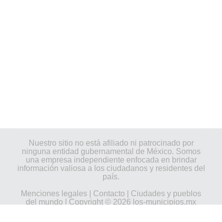
Nuestro sitio no está afiliado ni patrocinado por
ninguna entidad gubernamental de México. Somos
una empresa independiente enfocada en brindar
información valiosa a los ciudadanos y residentes del
país.
Menciones legales
|
Contacto
|
Ciudades y pueblos
del mundo
| Copyright © 2026 los-municipios.mx
Todos los derechos reservados