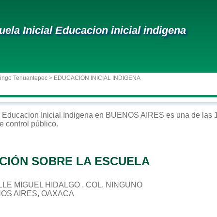
uela Inicial Educacion inicial indigena
ingo Tehuantepec
> EDUCACION INICIAL INDIGENA
Educacion Inicial Indigena
en
BUENOS AIRES
es una de las 
e control
público
.
CIÓN SOBRE LA ESCUELA
CALLE MIGUEL HIDALGO , COL. NINGUNO
NOS AIRES, OAXACA