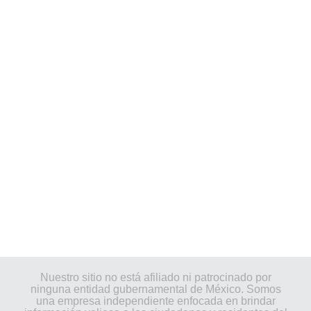
Nuestro sitio no está afiliado ni patrocinado por
ninguna entidad gubernamental de México. Somos
una empresa independiente enfocada en brindar