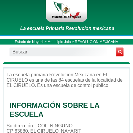
La escuela Primaria Revolucion mexicana
Estado de Nayarit
>
Municipio Jala
> REVOLUCION MEXICANA
La escuela
primaria
Revolucion Mexicana
en
EL
CIRUELO
es una de las 84 escuelas de la localidad de
EL CIRUELO
. Es una escuela de control
público
.
INFORMACIÓN SOBRE LA
ESCUELA
Su dirección: , COL. NINGUNO
CP 63880, EL CIRUELO, NAYARIT