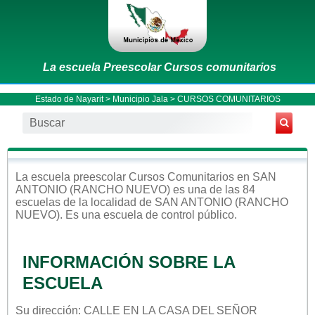
La escuela Preescolar Cursos comunitarios
Estado de Nayarit
>
Municipio Jala
> CURSOS COMUNITARIOS
La escuela
preescolar
Cursos Comunitarios
en
SAN
ANTONIO (RANCHO NUEVO)
es una de las 84
escuelas de la localidad de
SAN ANTONIO (RANCHO
NUEVO)
. Es una escuela de control
público
.
INFORMACIÓN SOBRE LA
ESCUELA
Su dirección: CALLE EN LA CASA DEL SEÑOR