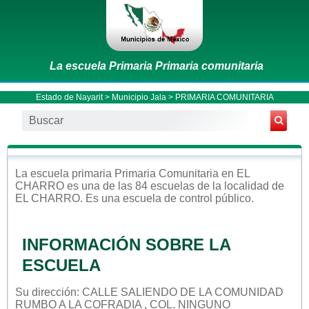
La escuela Primaria Primaria comunitaria
Estado de Nayarit
>
Municipio Jala
> PRIMARIA COMUNITARIA
La escuela
primaria
Primaria Comunitaria
en
EL
CHARRO
es una de las 84 escuelas de la localidad de
EL CHARRO
. Es una escuela de control
público
.
INFORMACIÓN SOBRE LA
ESCUELA
Su dirección: CALLE SALIENDO DE LA COMUNIDAD
RUMBO A LA COFRADIA , COL. NINGUNO