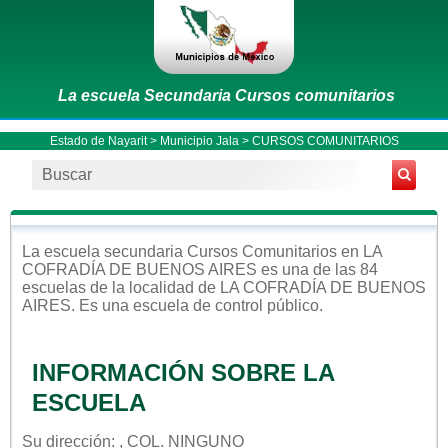
La escuela Secundaria Cursos comunitarios
Estado de Nayarit
>
Municipio Jala
> CURSOS COMUNITARIOS
La escuela
secundaria
Cursos Comunitarios
en
LA
COFRADÍA DE BUENOS AIRES
es una de las 84
escuelas de la localidad de
LA COFRADÍA DE BUENOS
AIRES
. Es una escuela de control
público
.
INFORMACIÓN SOBRE LA
ESCUELA
Su dirección: , COL. NINGUNO