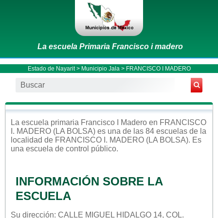
La escuela Primaria Francisco i madero
Estado de Nayarit
>
Municipio Jala
> FRANCISCO I MADERO
La escuela
primaria
Francisco I Madero
en
FRANCISCO
I. MADERO (LA BOLSA)
es una de las 84 escuelas de la
localidad de
FRANCISCO I. MADERO (LA BOLSA)
. Es
una escuela de control
público
.
INFORMACIÓN SOBRE LA
ESCUELA
Su dirección: CALLE MIGUEL HIDALGO 14, COL.