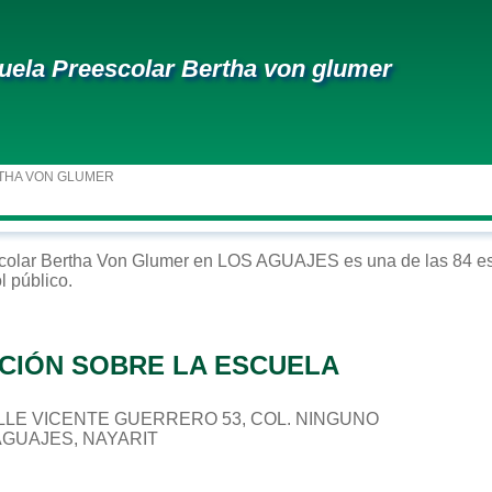
uela Preescolar Bertha von glumer
THA VON GLUMER
colar
Bertha Von Glumer
en
LOS AGUAJES
es una de las 84 e
ol
público
.
CIÓN SOBRE LA ESCUELA
CALLE VICENTE GUERRERO 53, COL. NINGUNO
 AGUAJES, NAYARIT