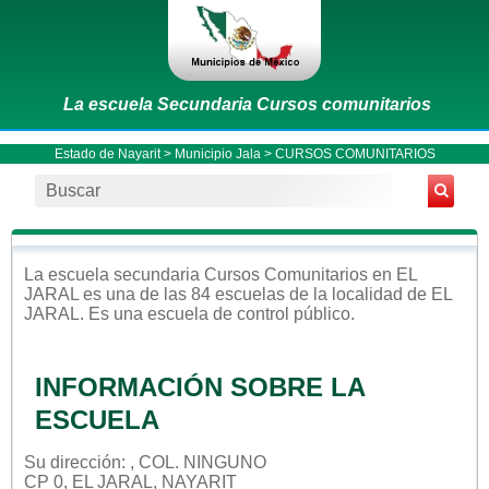
La escuela Secundaria Cursos comunitarios
Estado de Nayarit
>
Municipio Jala
> CURSOS COMUNITARIOS
La escuela
secundaria
Cursos Comunitarios
en
EL
JARAL
es una de las 84 escuelas de la localidad de
EL
JARAL
. Es una escuela de control
público
.
INFORMACIÓN SOBRE LA
ESCUELA
Su dirección: , COL. NINGUNO
CP 0, EL JARAL, NAYARIT