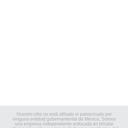
Nuestro sitio no está afiliado ni patrocinado por
ninguna entidad gubernamental de México. Somos
una empresa independiente enfocada en brindar